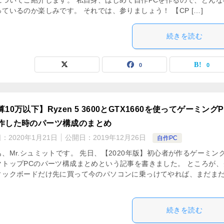
についてご紹介します。 私自身、はじめて自作PCを作るので、どんな
ているのか楽しみです。 それでは、参りましょう！ 【CP […]
続きを読む
0
0
10万以下】Ryzen 5 3600とGTX1660を使ってゲーミングP
作した時のパーツ構成のまとめ
日：
2020年1月21日
公開日：
2019年12月26日
自作PC
、Mr.シュミットです。 先日、【2020年版】初心者が作るゲーミン
クトップPCのパーツ構成まとめという記事を書きました。 ところが、
ィックボードだけ先に買って今のパソコンに乗っけてやれば、まだま
続きを読む