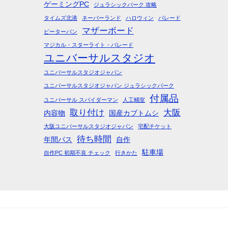
ゲーミングPC
ジュラシックパーク 攻略
タイムズ北港
ネーバーランド
ハロウィン
パレード
マザーボード
ピーターパン
マジカル・スターライト・パレード
ユニバーサルスタジオ
ユニバーサルスタジオジャパン
ユニバーサルスタジオジャパン ジュラシックパーク
付属品
ユニバーサル スパイダーマン
人工蛹室
取り付け
大阪
内容物
国産カブトムシ
大阪ユニバーサルスタジオジャパン
宅配チケット
待ち時間
年間パス
自作
駐車場
自作PC 初期不良 チェック
行きかた