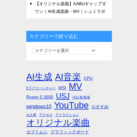
【オリジナル楽曲】KABUギャップダ
ウン｜AI生成楽曲・MV｜シュミラボ
カテゴリーで絞り込む
カ
テ
ゴ
リ
AI生成
AI音楽
CPU
ー
MV
MSI
で
E.T.アドベンチャー
USJ
絞
Ryzen 5 3600
USJ 駐車場
YouTube
り
windows10
おすすめ
込
お土産
アクセス
アトラクション
む
オリジナル楽曲
カブトムシ
グラフィックボード