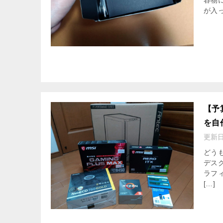
容物
が入っ
【予算
を自
更新
どうも
デス
ラフ
[…]