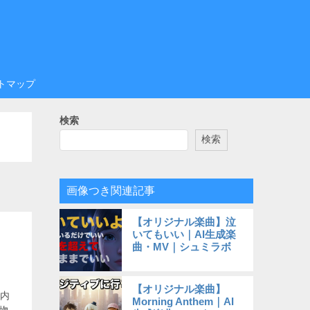
トマップ
検索
検索
画像つき関連記事
【オリジナル楽曲】泣
いてもいい｜AI生成楽
曲・MV｜シュミラボ
【オリジナル楽曲】
と内
Morning Anthem｜AI