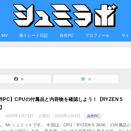
・MV
株トレード日記
自作PC
プロフィール
サイ
0
0
作PC】CPUの付属品と内容物を確認しよう！【RYZEN 5
0】
日：
2020年1月21日
公開日：
2020年1月4日
自作PC
、Mr.シュミットです。 今回は、CPU「RYZEN 5 3600」の付属品