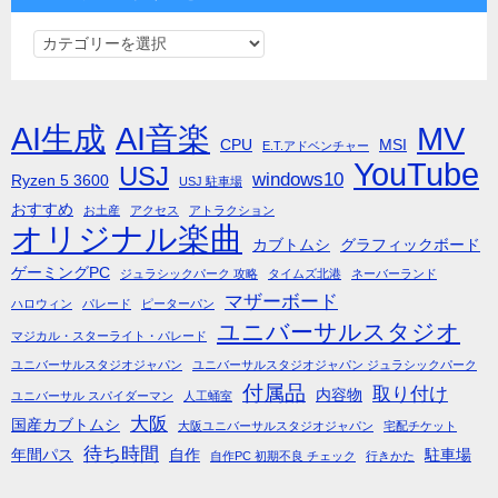
カ
テ
ゴ
リ
AI生成
AI音楽
MV
CPU
MSI
E.T.アドベンチャー
ー
YouTube
USJ
windows10
Ryzen 5 3600
で
USJ 駐車場
絞
おすすめ
お土産
アクセス
アトラクション
オリジナル楽曲
り
カブトムシ
グラフィックボード
込
ゲーミングPC
ジュラシックパーク 攻略
タイムズ北港
ネーバーランド
む
マザーボード
ハロウィン
パレード
ピーターパン
ユニバーサルスタジオ
マジカル・スターライト・パレード
ユニバーサルスタジオジャパン
ユニバーサルスタジオジャパン ジュラシックパーク
付属品
取り付け
内容物
ユニバーサル スパイダーマン
人工蛹室
大阪
国産カブトムシ
大阪ユニバーサルスタジオジャパン
宅配チケット
待ち時間
年間パス
自作
駐車場
自作PC 初期不良 チェック
行きかた