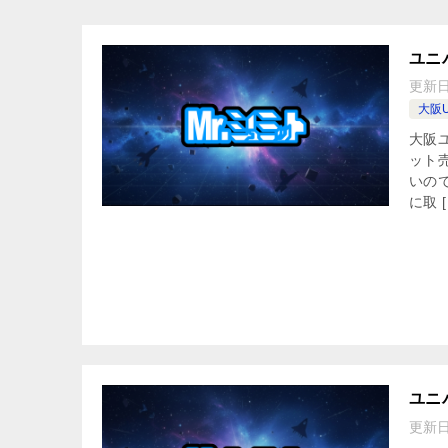
ユニ
更新
大阪U
大阪
ット
いの
に取 [
ユニ
更新