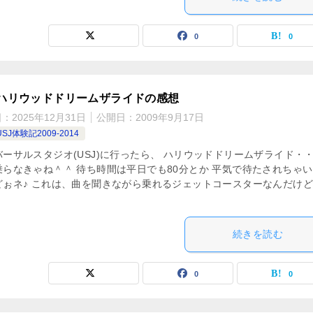
0
0
Jハリウッドドリームザライドの感想
日：
2025年12月31日
公開日：
2009年9月17日
SJ体験記2009-2014
バーサルスタジオ(USJ)に行ったら、 ハリウッドドリームザライド・
乗らなきゃね＾＾ 待ち時間は平日でも80分とか 平気で待たされちゃ
どぉネ♪ これは、曲を聞きながら乗れるジェットコースターなんだけど
続きを読む
0
0