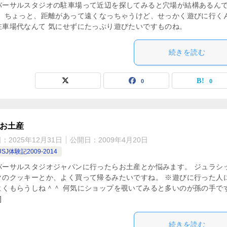
バーサルスタジオの駐車場って近辺を探してみると穴場が結構あるん
。 ちょっと、距離があって遠くなっちゃうけど、せっかく遊びに行く
駐車場代なんて 気にせずにたっぷり遊びたいですものね。
続きを読む
0
0
 お土産
日：
2025年12月31日
公開日：
2009年4月20日
SJ体験記2009-2014
バーサルスタジオジャパンに行ったらお土産とか悩みます。 ジュラシ
クのクッキーとか、よく買って帰るみたいですね。 ※遊びに行った人
よくもらうしね＾＾ 何気にショップを覗いてみると多いのが孫の手で
]
続きを読む