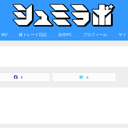
・MV
株トレード日記
自作PC
プロフィール
サイ
0
0