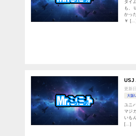
タイ
も、
かっ
￥ […
US
更新
大阪U
ユニ
マジ
いも
[…]