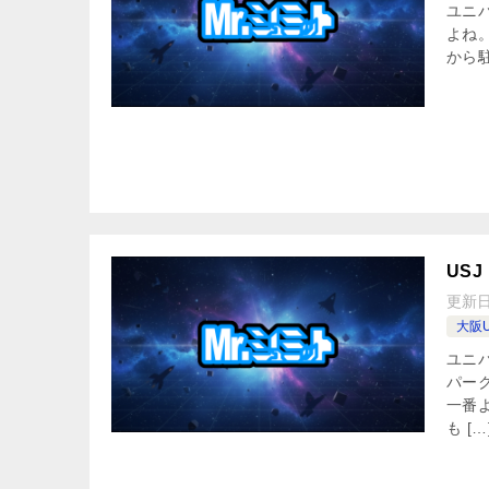
ユニ
よね
から
USJ
更新
大阪U
ユニ
パー
一番
も […