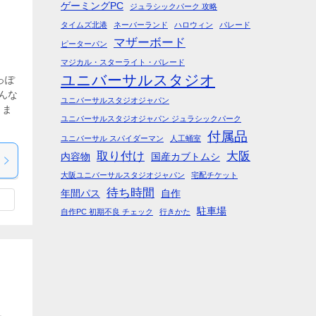
ゲーミングPC
ジュラシックパーク 攻略
タイムズ北港
ネーバーランド
ハロウィン
パレード
マザーボード
ピーターパン
マジカル・スターライト・パレード
ユニバーサルスタジオ
っぽ
んな
ユニバーサルスタジオジャパン
りま
ユニバーサルスタジオジャパン ジュラシックパーク
付属品
ユニバーサル スパイダーマン
人工蛹室
取り付け
大阪
内容物
国産カブトムシ
大阪ユニバーサルスタジオジャパン
宅配チケット
待ち時間
年間パス
自作
駐車場
自作PC 初期不良 チェック
行きかた