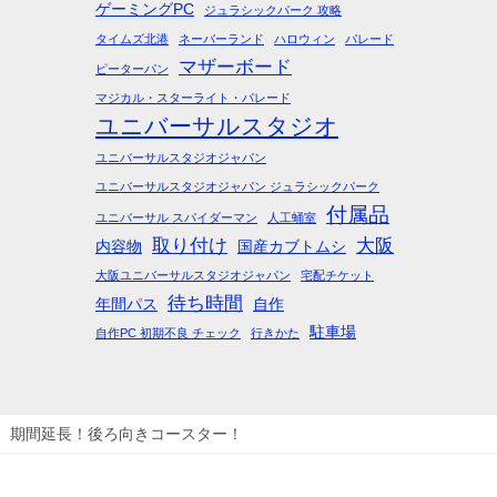
ゲーミングPC
ジュラシックパーク 攻略
タイムズ北港
ネーバーランド
ハロウィン
パレード
マザーボード
ピーターパン
マジカル・スターライト・パレード
ユニバーサルスタジオ
ユニバーサルスタジオジャパン
ユニバーサルスタジオジャパン ジュラシックパーク
付属品
ユニバーサル スパイダーマン
人工蛹室
取り付け
大阪
内容物
国産カブトムシ
大阪ユニバーサルスタジオジャパン
宅配チケット
待ち時間
年間パス
自作
駐車場
自作PC 初期不良 チェック
行きかた
期間延長！後ろ向きコースター！