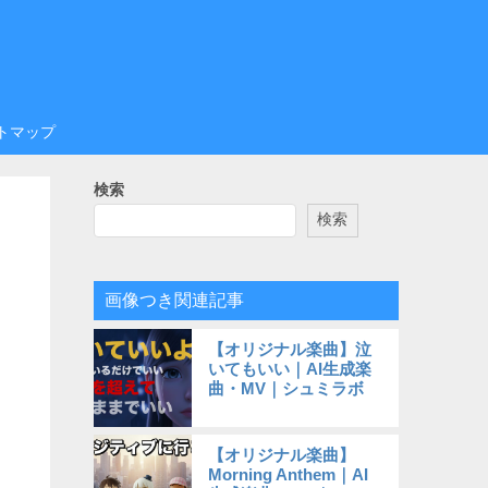
トマップ
検索
検索
画像つき関連記事
【オリジナル楽曲】泣
いてもいい｜AI生成楽
曲・MV｜シュミラボ
【オリジナル楽曲】
Morning Anthem｜AI