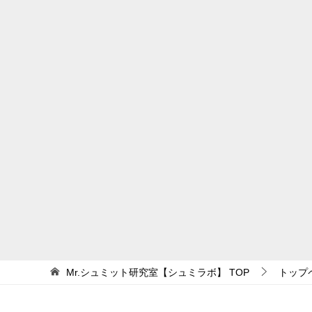
ビ
ゲ
ー
シ
ョ
ン
Mr.シュミット研究室【シュミラボ】
TOP
トップ