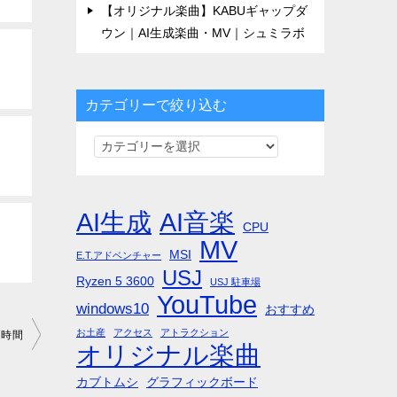
【オリジナル楽曲】KABUギャップダ
ウン｜AI生成楽曲・MV｜シュミラボ
カテゴリーで絞り込む
カ
テ
ゴ
リ
AI生成
AI音楽
CPU
ー
MV
MSI
で
E.T.アドベンチャー
USJ
絞
Ryzen 5 3600
USJ 駐車場
YouTube
り
windows10
おすすめ
込
お土産
アクセス
アトラクション
ち時間
む
オリジナル楽曲
カブトムシ
グラフィックボード