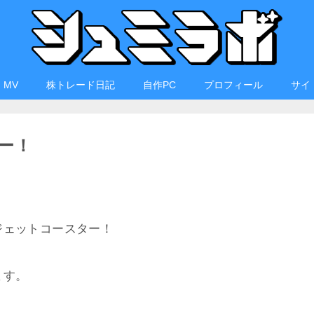
・MV
株トレード日記
自作PC
プロフィール
サイ
ー！
ジェットコースター！
ます。