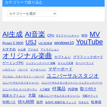
カテゴリーで絞り込む
カ
テ
ゴ
リ
AI生成
AI音楽
MV
CPU
MSI
E.T.アドベンチャー
ー
YouTube
USJ
windows10
Ryzen 5 3600
で
USJ 駐車場
絞
おすすめ
お土産
アクセス
アトラクション
オリジナル楽曲
り
カブトムシ
グラフィックボード
込
ゲーミングPC
ジュラシックパーク 攻略
タイムズ北港
ネーバーランド
む
マザーボード
ハロウィン
パレード
ピーターパン
ユニバーサルスタジオ
マジカル・スターライト・パレード
ユニバーサルスタジオジャパン
ユニバーサルスタジオジャパン ジュラシックパーク
付属品
取り付け
内容物
ユニバーサル スパイダーマン
人工蛹室
大阪
国産カブトムシ
大阪ユニバーサルスタジオジャパン
宅配チケット
待ち時間
年間パス
自作
駐車場
自作PC 初期不良 チェック
行きかた