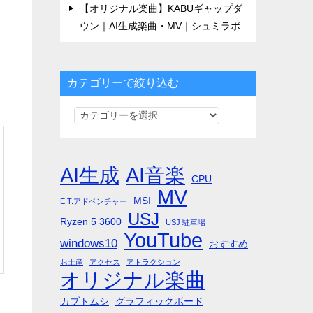
【オリジナル楽曲】KABUギャップダ
ウン｜AI生成楽曲・MV｜シュミラボ
カテゴリーで絞り込む
カ
テ
ゴ
リ
AI生成
AI音楽
CPU
ー
MV
MSI
で
E.T.アドベンチャー
USJ
絞
Ryzen 5 3600
USJ 駐車場
YouTube
り
windows10
おすすめ
込
お土産
アクセス
アトラクション
む
オリジナル楽曲
カブトムシ
グラフィックボード