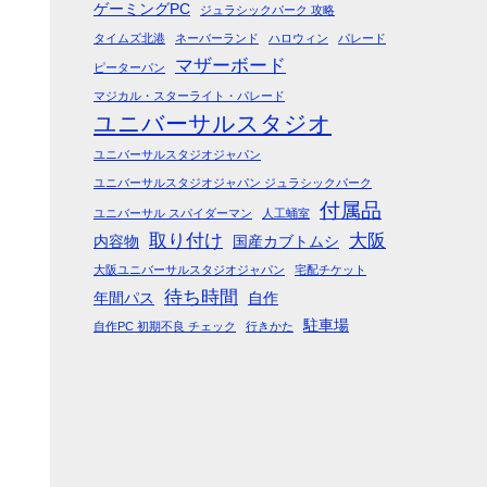
ゲーミングPC
ジュラシックパーク 攻略
タイムズ北港
ネーバーランド
ハロウィン
パレード
マザーボード
ピーターパン
マジカル・スターライト・パレード
ユニバーサルスタジオ
ユニバーサルスタジオジャパン
ユニバーサルスタジオジャパン ジュラシックパーク
付属品
ユニバーサル スパイダーマン
人工蛹室
取り付け
大阪
内容物
国産カブトムシ
大阪ユニバーサルスタジオジャパン
宅配チケット
待ち時間
年間パス
自作
駐車場
自作PC 初期不良 チェック
行きかた