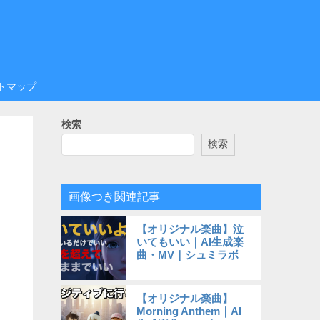
トマップ
検索
検索
画像つき関連記事
【オリジナル楽曲】泣
いてもいい｜AI生成楽
曲・MV｜シュミラボ
【オリジナル楽曲】
Morning Anthem｜AI