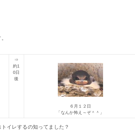
す。
⇒
約1
0日
後
６月１２日
「なんか怖え～ぞ＾＾」
おトイレするの知ってました？