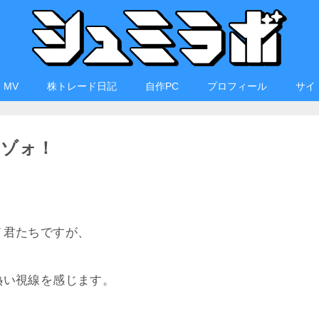
・MV
株トレード日記
自作PC
プロフィール
サイ
たゾォ！
メ君たちですが、
熱い視線を感じます。