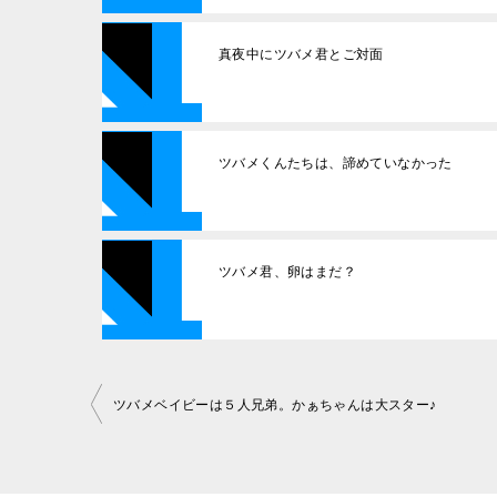
真夜中にツバメ君とご対面
ツバメくんたちは、諦めていなかった
ツバメ君、卵はまだ？
投
ツバメベイビーは５人兄弟。かぁちゃんは大スター♪
稿
ナ