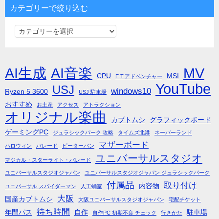
カテゴリーで絞り込む
カ
テ
ゴ
リ
AI生成
AI音楽
MV
CPU
MSI
E.T.アドベンチャー
ー
YouTube
USJ
windows10
Ryzen 5 3600
で
USJ 駐車場
絞
おすすめ
お土産
アクセス
アトラクション
オリジナル楽曲
り
カブトムシ
グラフィックボード
込
ゲーミングPC
ジュラシックパーク 攻略
タイムズ北港
ネーバーランド
む
マザーボード
ハロウィン
パレード
ピーターパン
ユニバーサルスタジオ
マジカル・スターライト・パレード
ユニバーサルスタジオジャパン
ユニバーサルスタジオジャパン ジュラシックパーク
付属品
取り付け
内容物
ユニバーサル スパイダーマン
人工蛹室
大阪
国産カブトムシ
大阪ユニバーサルスタジオジャパン
宅配チケット
待ち時間
年間パス
自作
駐車場
自作PC 初期不良 チェック
行きかた