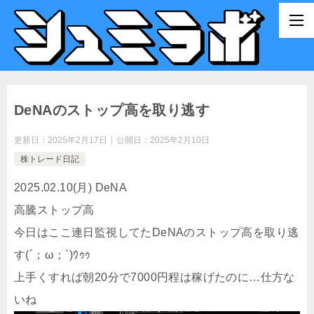
DeNAのストップ高を取り逃す
更新日：
2025年2月17日
公開日：
2025年2月10日
株トレード日記
2
0
2
5
.
0
2
.10
(月
) DeNA
高騰ストップ高
今日はここ連日監視してたDeNAのストップ高を取り逃
す
(
´；ω；
`
)ｳｩｩ
上手くすれば朝20分で7000円程は稼げたのに…仕方な
いね