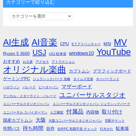
カテゴリーで絞り込む
カ
テ
ゴ
リ
AI生成
AI音楽
MV
CPU
MSI
E.T.アドベンチャー
ー
YouTube
USJ
windows10
Ryzen 5 3600
で
USJ 駐車場
絞
おすすめ
お土産
アクセス
アトラクション
オリジナル楽曲
り
カブトムシ
グラフィックボード
込
ゲーミングPC
ジュラシックパーク 攻略
タイムズ北港
ネーバーランド
む
マザーボード
ハロウィン
パレード
ピーターパン
ユニバーサルスタジオ
マジカル・スターライト・パレード
ユニバーサルスタジオジャパン
ユニバーサルスタジオジャパン ジュラシックパーク
付属品
取り付け
内容物
ユニバーサル スパイダーマン
人工蛹室
大阪
国産カブトムシ
大阪ユニバーサルスタジオジャパン
宅配チケット
待ち時間
年間パス
自作
駐車場
自作PC 初期不良 チェック
行きかた